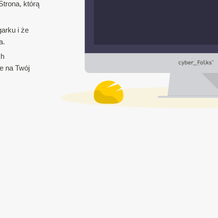
trona, którą
arku i że
a.
ch
e na Twój