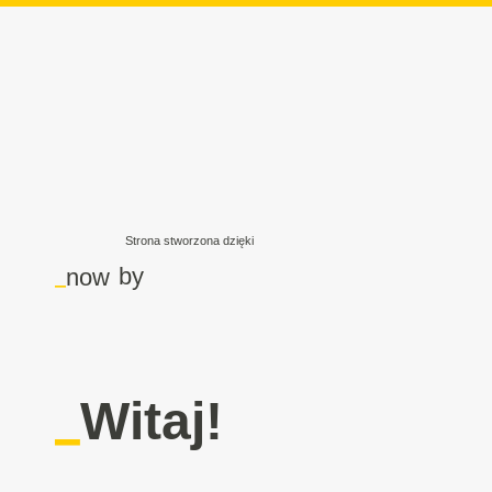
Strona stworzona dzięki
_
by
now
_
Witaj!